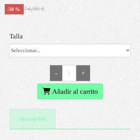
74,90 €
-50 %
Talla
-
+
Añadir al carrito
Descripción