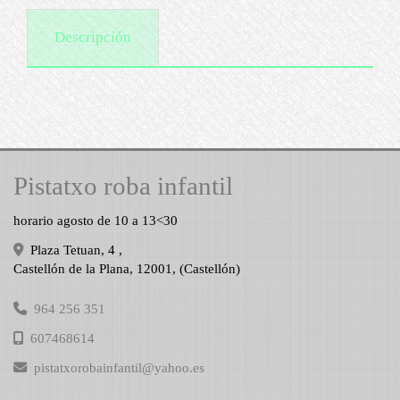
Descripción
Pistatxo roba infantil
horario agosto de 10 a 13<30
Plaza Tetuan, 4 ,
Castellón de la Plana
,
12001
,
(Castellón)
964 256 351
607468614
pistatxorobainfantil
yahoo.es