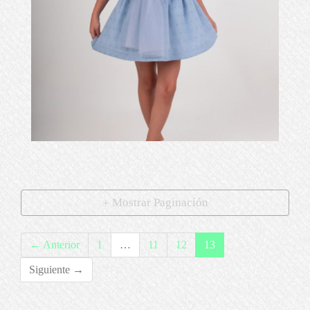
f5678910nekd 7 of 119
Ampliar
Mostrar Paginación
← Anterior
1
…
11
12
13
Siguiente →