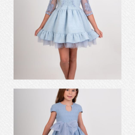
f5678910nekd 59 of
Ampliar
119