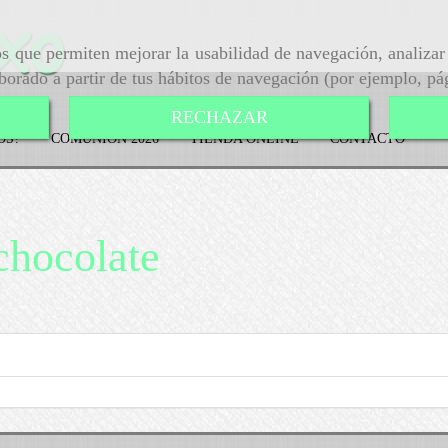
ros que permiten mejorar la usabilidad de navegación, analiza
aborado a partir de tus hábitos de navegación (por ejemplo, pá
RECHAZAR
OS?
COMUNIÓN 2026
TIENDA ONLINE
CONTACTO
chocolate